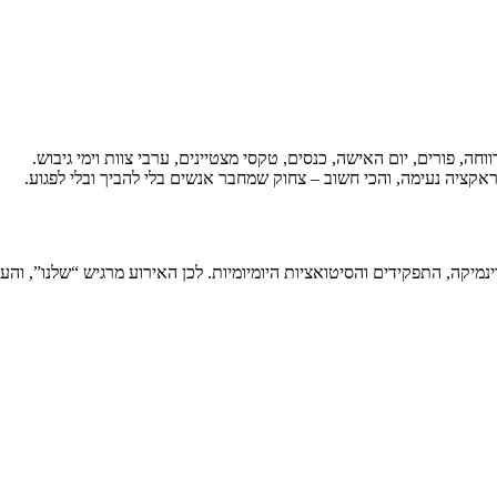
, פורים, יום האישה, כנסים, טקסי מצטיינים, ערבי צוות וימי גיבוש.
אקציה נעימה, והכי חשוב – צחוק שמחבר אנשים בלי להביך ובלי לפגוע.
מיקה, התפקידים והסיטואציות היומיומיות. לכן האירוע מרגיש “שלנו”, והע