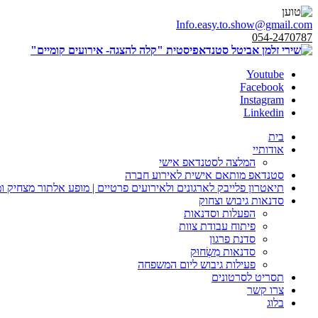
Info.easy.to.show@gmail.com
054-2470787
Youtube
Facebook
Instagram
Linkedin
בית
אודותיי
המלצה לסטנדאפ אישי
סטנדאפ מותאם אישית לאירוע חברה
תיאטרון פלייבק לארגונים ולאירועים פרטיים | מופע אלתור מצחיק ו
סדנאות גיבוש וצחוק
הפעלות וסדנאות
פיתוח עבודת צוות
סדנת פרגון
סדנאות מִשְׂחוּק
פעילות גיבוש ליום המשפחה
תסריט לסרטונים
צרו קשר
בלוג