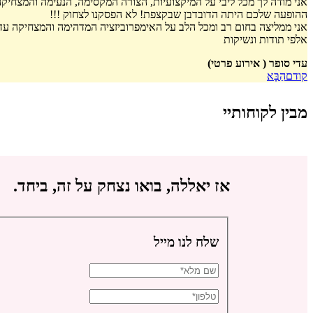
אני מודה לך מכל ליבי על המיקצועיות, הצורה המקסימה, הנעימה והמצחי
ההופעה שלכם היתה הדובדבן שבקצפת! לא הפסקנו לצחוק !!!
אני ממליצה בחום רב ומכל הלב על האימפרוביזציה המדהימה והמצחיקה ע
אלפי תודות ונשיקות
עדי סופר ( אירוע פרטי)
קודם
הַבָּא
מבין לקוחותיי
אז יאללה, בואו נצחק על זה, ביחד.
שלח לנו מייל