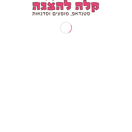
ומור ומקצועיות נפגשים, מקבלים את המופע של שיר
נינות, סבלנות, מקצועיות ובסופו של דבר הרבה הומו
ייחודי שכולם מדברים עליו אחר כך חודשים.
לא ידעתי כמה אני יכולה לצחוק,
תודה לך על הכאבים בלסת
ענבל ורדי יועצת עסקית