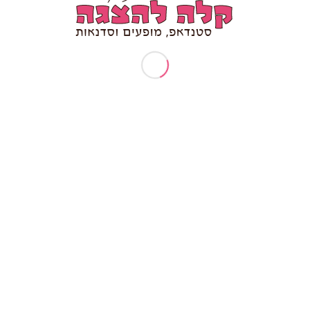
ומור ומקצועיות נפגשים, מקבלים את המופע של שיר
נינות, סבלנות, מקצועיות ובסופו של דבר הרבה הומו
ייחודי שכולם מדברים עליו אחר כך חודשים.
לא ידעתי כמה אני יכולה לצחוק,
תודה לך על הכאבים בלסת
ענבל ורדי יועצת עסקית