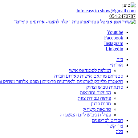
Info.easy.to.show@gmail.com
054-2470787
Youtube
Facebook
Instagram
Linkedin
בית
אודותיי
המלצה לסטנדאפ אישי
סטנדאפ מותאם אישית לאירוע חברה
תיאטרון פלייבק לארגונים ולאירועים פרטיים | מופע אלתור מצחיק ו
סדנאות גיבוש וצחוק
הפעלות וסדנאות
פיתוח עבודת צוות
סדנת פרגון
סדנאות מִשְׂחוּק
פעילות גיבוש ליום המשפחה
תסריט לסרטונים
צרו קשר
בלוג