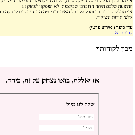
אני מודה לך מכל ליבי על המיקצועיות, הצורה המקסימה, הנעימה והמצחי
ההופעה שלכם היתה הדובדבן שבקצפת! לא הפסקנו לצחוק !!!
אני ממליצה בחום רב ומכל הלב על האימפרוביזציה המדהימה והמצחיקה ע
אלפי תודות ונשיקות
עדי סופר ( אירוע פרטי)
קודם
הַבָּא
מבין לקוחותיי
אז יאללה, בואו נצחק על זה, ביחד.
שלח לנו מייל