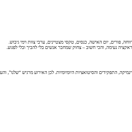
, פורים, יום האישה, כנסים, טקסי מצטיינים, ערבי צוות וימי גיבוש.
אקציה נעימה, והכי חשוב – צחוק שמחבר אנשים בלי להביך ובלי לפגוע.
מיקה, התפקידים והסיטואציות היומיומיות. לכן האירוע מרגיש “שלנו”, והע