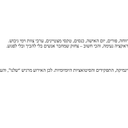
, פורים, יום האישה, כנסים, טקסי מצטיינים, ערבי צוות וימי גיבוש.
אקציה נעימה, והכי חשוב – צחוק שמחבר אנשים בלי להביך ובלי לפגוע.
מיקה, התפקידים והסיטואציות היומיומיות. לכן האירוע מרגיש “שלנו”, והע