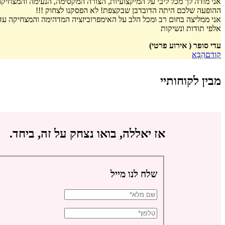
אני מודה לך מכל ליבי על המיקצועיות, הצורה המקסימה, הנעימה והמצחי
ההופעה שלכם היתה הדובדבן שבקצפת! לא הפסקנו לצחוק !!!
אני ממליצה בחום רב ומכל הלב על האימפרוביזציה המדהימה והמצחיקה ע
אלפי תודות ונשיקות
עדי סופר ( אירוע פרטי)
קודם
הַבָּא
מבין לקוחותיי
אז יאללה, בואו נצחק על זה, ביחד.
שלח לנו מייל