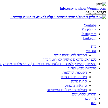
Info.easy.to.show@gmail.com
054-2470787
Youtube
Facebook
Instagram
Linkedin
בית
אודותיי
המלצה לסטנדאפ אישי
סטנדאפ מותאם אישית לאירוע חברה
תיאטרון פלייבק לארגונים ולאירועים פרטיים | מופע אלתור מצחיק ו
סדנאות גיבוש וצחוק
הפעלות וסדנאות
פיתוח עבודת צוות
סדנת פרגון
סדנאות מִשְׂחוּק
פעילות גיבוש ליום המשפחה
תסריט לסרטונים
צרו קשר
בלוג