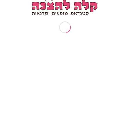
ומור ומקצועיות נפגשים, מקבלים את המופע של שיר
נינות, סבלנות, מקצועיות ובסופו של דבר הרבה הומו
ייחודי שכולם מדברים עליו אחר כך חודשים.
לא ידעתי כמה אני יכולה לצחוק,
תודה לך על הכאבים בלסת
ענבל ורדי יועצת עסקית