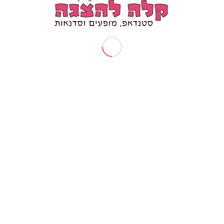
ומור ומקצועיות נפגשים, מקבלים את המופע של שיר
נינות, סבלנות, מקצועיות ובסופו של דבר הרבה הומו
ייחודי שכולם מדברים עליו אחר כך חודשים.
לא ידעתי כמה אני יכולה לצחוק,
תודה לך על הכאבים בלסת
ענבל ורדי יועצת עסקית