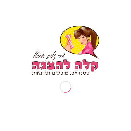
נתראה בשמחות!!!
חשוב להדגיש- כל הטקסט נשלח לאישור המזמין לפני
האירוע!
https://www.youtube.com/watch?
v=sRz0p0LRbDk&t=88s