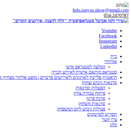
Info.easy.to.show@gmail.com
054-2470787
Youtube
Facebook
Instagram
Linkedin
בית
אודותיי
המלצה לסטנדאפ אישי
סטנדאפ מותאם אישית לאירוע חברה
תיאטרון פלייבק לארגונים ולאירועים פרטיים | מופע אלתור מצחיק ו
סדנאות גיבוש וצחוק
הפעלות וסדנאות
פיתוח עבודת צוות
סדנת פרגון
סדנאות מִשְׂחוּק
פעילות גיבוש ליום המשפחה
תסריט לסרטונים
צרו קשר
בלוג