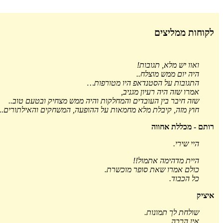
לקוחות ממליצים
ואוו יש מלא, תגובות!
היה יום ממש מוצלח..
התגובות על הסטנדאפ היו מטורפות…
אמרו שזה היה רעיון מגניב,
שזה חיבר בין העובדים והמחלקות והיה ממש מצחיק ובטעם טוב..
חוץ מזה, קיבלת מלא מחמאות על ההופעה, המשחקים והאילתורים..
רותם - מכללת אחווה
היי שירי.
היית מדהימה אתמול!!
כולם אמרו שאת סופר מוכשרת.
כל הכבוד.
איציק
שולחת לך תמונות.
אין הרבה.