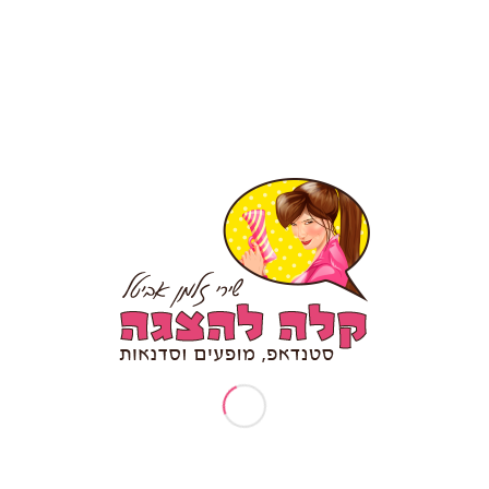
מסוימת או כל הארגון?
מה רמת האנרגיה שמתאימה להם — פעילות רגועה, מופע,
סדנה אינטראקטיבית או שילוב ביניהם?
האם יש נושאים פנימיים, בדיחות, ערכים או אתגרים שכדאי
לשלב?
ומה חשוב שיקרה אחרי הפעילות — יותר פתיחות, יותר
חיבור, יותר צחוק, יותר שיתוף פעולה?
ככל שהפעילות מותאמת יותר לאנשים עצמם, כך היא
מרגישה פחות כמו “פעילות גיבוש” ויותר כמו חוויה שנוצרה
במיוחד עבורם.
פעילות גיבוש בהתאמה אישית
לארגון
הייחוד בפעילות גיבוש דרך הומור הוא האפשרות להתאים
אותה ממש לארגון.