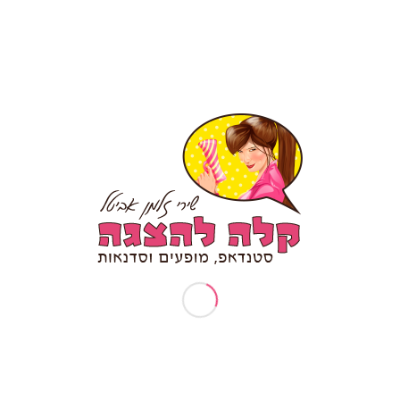
ארוע עובדים מצטיינים
 מִשְׂחוּק לארגונים
בקשות פרטיות (זכות עיון/תיקון/הסר
ן פלייבק לארגונים ולאירועים
דף הבית
ם | מופע אלתור מצחיק ומרגש
דרשת סטנד אפ לבר מצווה/ בת מצו
 תסריט לסרטונים
המלצה לסטנדאפ אישי
הפעלות וסדנאות
 נגישות
הצהרת נגישות
טיפים לכתיבת סטנד אפ
יום הולדת 30
יום הולדת 40
יום הולדת 50
יום הולדת 70
יום הולדת סטנדאפ
יום נישואין להורים
ימי גיבוש וכיף