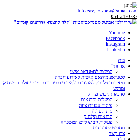
Info.easy.to.show@gmail.com
054-2470787
Youtube
Facebook
Instagram
Linkedin
בית
אודותיי
המלצה לסטנדאפ אישי
סטנדאפ מותאם אישית לאירוע חברה
תיאטרון פלייבק לארגונים ולאירועים פרטיים | מופע אלתור מצחיק
ומרגש
סדנאות גיבוש וצחוק
הפעלות וסדנאות
פיתוח עבודת צוות
סדנת פרגון
סדנאות מִשְׂחוּק
פעילות גיבוש ליום המשפחה
תסריט לסרטונים
צרו קשר
בלוג