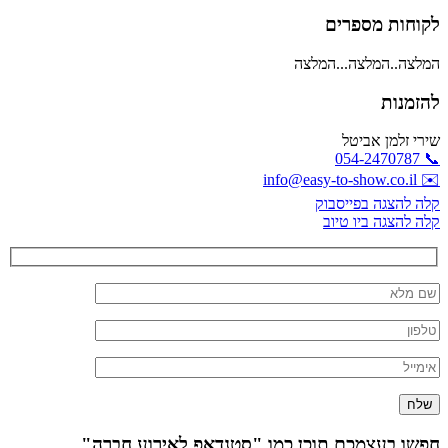
לקוחות מספרים
המלצה..המלצה...המלצה
להזמנות
שירי זלמן אביטל
📞 054-2470787
✉️ info@easy-to-show.co.il
קלה להצגה בפייסבוק
קלה להצגה ביו טיוב
חפשו בעצמכם תוכן כמו "סטנדאפ לאירוע חברה"