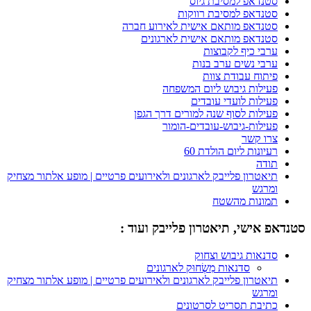
סטנדאפ למסיבת גיוס
סטנדאפ למסיבת רווקות
סטנדאפ מותאם אישית לאירוע חברה
סטנדאפ מותאם אישית לארגונים
ערבי כיף לקבוצות
ערבי נשים ערב בנות
פיתוח עבודת צוות
פעילות גיבוש ליום המשפחה
פעילות לועדי עובדים
פעילות לסוף שנה למורים דרך הגפן
פעילות-גיבוש-עובדים-הומור
צרו קשר
רעיונות ליום הולדת 60
תודה
תיאטרון פלייבק לארגונים ולאירועים פרטיים | מופע אלתור מצחיק
ומרגש
תמונות מהשטח
סטנדאפ אישי, תיאטרון פלייבק ועוד :
סדנאות גיבוש וצחוק
סדנאות מִשְׂחוּק לארגונים
תיאטרון פלייבק לארגונים ולאירועים פרטיים | מופע אלתור מצחיק
ומרגש
כתיבת תסריט לסרטונים