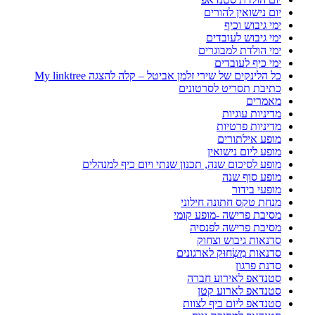
יום נישואין להורים
ימי גיבוש וכיף
ימי גיבוש לעובדים
ימי הולדת למבוגרים
ימי כיף לעובדים
כל הלינקים של שירי זלמן אביטל – קלה להצגה My linktree
כתיבת תסריט לסרטונים
מאמרים
מדיניות עוגיות
מדיניות פרטיות
מופע אילתורים
מופע ליום נישואין
מופע לסיכום שנה, תכנון שנתי ויום כיף למנהלים
מופע סוף שנה
מופעי בידור
מנחת טקס חתונה חילוני
מסיבת פרישה -מופע קומי
מסיבת פרישה לפנסיה
סדנאות גיבוש וצחוק
סדנאות מִשְׂחוּק לארגונים
סדנת פרגון
סטנדאפ לאירוע חברה
סטנדאפ לארוע קטן
סטנדאפ ליום כיף לצוות