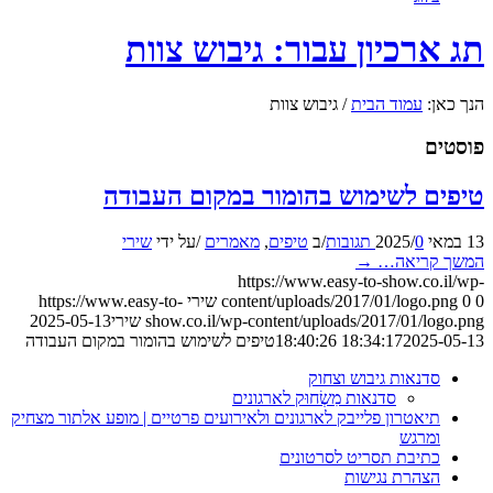
תג ארכיון עבור: גיבוש צוות
הנך כאן:
עמוד הבית
/
גיבוש צוות
פוסטים
טיפים לשימוש בהומור במקום העבודה
13 במאי 2025
0 תגובות
/
/
ב
טיפים
,
מאמרים
/
על ידי
שירי
המשך קריאה…
→
https://www.easy-to-show.co.il/wp-
0
0
content/uploads/2017/01/logo.png
שירי
https://www.easy-to-
show.co.il/wp-content/uploads/2017/01/logo.png
שירי
2025-05-13
2025-05-13 18:40:26
18:34:17
טיפים לשימוש בהומור במקום העבודה
סדנאות גיבוש וצחוק
סדנאות מִשְׂחוּק לארגונים
תיאטרון פלייבק לארגונים ולאירועים פרטיים | מופע אלתור מצחיק
ומרגש
כתיבת תסריט לסרטונים
הצהרת נגישות