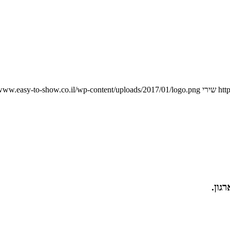
htt
שירי
/www.easy-to-show.co.il/wp-content/uploads/2017/01/logo.png
גון.