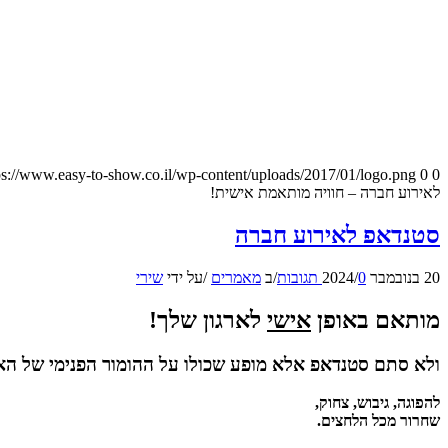
ps://www.easy-to-show.co.il/wp-content/uploads/2017/01/logo.png
0
0
לאירוע חברה – חוויה מותאמת אישית!
סטנדאפ לאירוע חברה
20 בנובמבר 2024
0 תגובות
/
/
ב
מאמרים
/
על ידי
שירי
מותאם באופן
אישי
לארגון שלך!
ולא סתם סטנדאפ אלא מופע שכולו
על ההומור הפנימי של האר
להפוגה, גיבוש, צחוק,
שחרור מכל הלחצים.