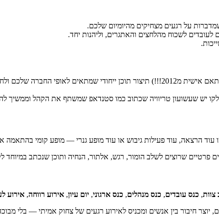
 שמדברות על רגעים מצחיקים מהיומיום שלכם.
לעובדים לשכוח מהלחצים והאתגרים, וליהנות יחד.
יכות.
שלכם ולחוויות המשותפות.
לקו יש שעשועון טריוויה שכתוב כמו סטנדאפ שמשתף את הקהל וממשיך להצח
וד הרצאה, עוד פעילות גיבוש או עוד מופע גנרי — מופע קומי בהתאמה אי
עים פרטיים שרוצים לשלב הומור, רגש, אלתור, הנחיה ותוכן שנכתב במיוחד 
צוות
,
כנס עובדים
,
כנס מנהלים
,
כנס ארגוני
,
יום עיון
,
אירוע רווחה
,
אירוע לע
, יוצר חיבור בין אנשים ומכניס לאירוע רגעים של צחוק אמיתי — בלי מבוכ