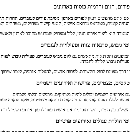
פורים, חגים והרמות כוסית בארגונים
אם אתם מחפשים רעיון ל
פורים בארגון
,
מסיבת פורים לעובדים
,
תחרות תח
הנחיה קומית, סטנדאפ מותאם אישית, קטעי קישור מצחיקים, משחקים קצר
המטרה היא ליצור אירוע חגיגי, קליל ומצחיק שמרגיש מחובר לארגון ולאנשי
ימי גיבוש, סדנאות צוות ופעילויות לעובדים
המופעים והסדנאות מתאימים גם ל
יום גיבוש לעובדים
,
פעילות גיבוש לצוות
,
פעילות גיבוש קלילה לחברה
.
זו דרך מצוינת לחזק תקשורת, לפתוח אנשים, להעלות אנרגיה, ליצור שיתוף
טקסים, מצטיינים, פרישות ואירועים רשמיים
גם אירועים רשמיים יכולים להיות מצחיקים, מרגשים ובלתי נשכחים.
אפשר לשלב מופע קומי או הנחיה קומית ב
טקס מצטיינים
,
טקס הוקרה לעוב
השילוב בין הומור, רגש ותוכן מותאם אישית עוזר להפוך אירוע רשמי לחוויה
ימי הולדת עגולים ואירועים פרטיים