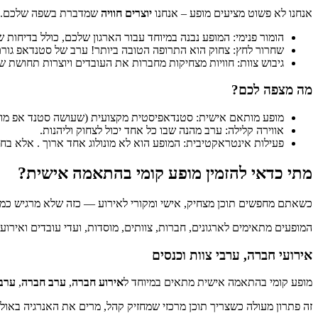
אנחנו לא פשוט מציעים מופע – אנחנו
יוצרים חוויה
שמדברת בשפה שלכם.
הומור פנימי: המופע נבנה במיוחד עבור הארגון שלכם, כולל בדיחות
שחרור לחץ: צחוק הוא התרופה הטובה ביותר! ערב של סטנדאפ גורם 
גיבוש צוות: חוויות מצחיקות מחברות את העובדים ויוצרות תחושת שי
מה מצפה לכם?
מופע מותאם אישית: סטנדאפיסטית מקצועית (שעושה סטנד אפ מותאם אישית מ2012!!!) תיצור תוכן ייחודי שמתאים לאופי החברה 
אווירה קלילה: ערב מהנה שבו כל אחד יכול לצחוק וליהנות.
פעילות אינטראקטיבית: המופע הוא לא מונולוג אחד ארוך . אלא בח
מתי כדאי להזמין מופע קומי בהתאמה אישית?
כשאתם מחפשים תוכן מצחיק, אישי ומקורי לאירוע — כזה שלא מרגיש כמו ע
המופעים מתאימים לארגונים, חברות, צוותים, מוסדות, ועדי עובדים ואירו
אירועי חברה, ערבי צוות וכנסים
מופע קומי בהתאמה אישית מתאים במיוחד ל
אירוע חברה
,
ערב חברה
,
ערב 
זה פתרון מעולה כשצריך תוכן מרכזי שמחזיק קהל, מרים את האנרגיה באולם