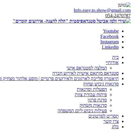
Info.easy.to.show@gmail.com
054-2470787
Youtube
Facebook
Instagram
Linkedin
בית
אודותיי
המלצה לסטנדאפ אישי
סטנדאפ מותאם אישית לאירוע חברה
תיאטרון פלייבק לארגונים ולאירועים פרטיים | מופע אלתור מצחיק ו
סדנאות גיבוש וצחוק
הפעלות וסדנאות
פיתוח עבודת צוות
סדנת פרגון
סדנאות מִשְׂחוּק
פעילות גיבוש ליום המשפחה
תסריט לסרטונים
צרו קשר
בלוג