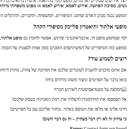
לצד אירועים עסקיים וארגוניים, מופע קומי בהתאמה אישית מתאים גם ל
יו
נשים
,
מסיבת הפתעה
,
אירוע לאמא
,
אירוע לאבא
או
מפגש משפחתי מיוחד
המופע נבנה סביב האדם שחוגג: הסיפורים, המשפחה, החברים, ההרגלים ה
מופעי אלתור ותיאטרון פלייבק מסיפורי הקהל
למי שמחפש מופע חי, אינטראקטיבי ומרגש, אפשר להזמין גם
מופע אלתור
,
במופע כזה הסיפורים של המשתתפים הופכים בזמן אמת לסצנות על הבמה —
רוצים לשמוע עוד?
אם אתם מוכנים להעניק לעובדים שלכם את המתנה של צחוק, נוחות ורווחה 
בואו נדבר על הפרטים וניצור משהו מדהים ביחד.
אל תפספסו את ההזדמנות להעלות את רמת האנרגיה בעסק שלכם!
חייגו אלינו או מלאו את הטופס באתר, ונחזור אליכם עם כל הפרטים!
כי צחוק זה לא רק דבר מצחיק – זה גם דבר חשוב!
Error:
Contact form not found.