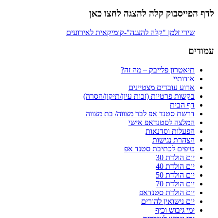
לדף הפייסבוק קלה להצגה לחצו כאן
עמודים
תיאטרון פלייבק – מה זה?
אודותיי
ארוע עובדים מצטיינים
בקשות פרטיות (זכות עיון/תיקון/הסרה)
דף הבית
דרשת סטנד אפ לבר מצווה/ בת מצווה
המלצה לסטנדאפ אישי
הפעלות וסדנאות
הצהרת נגישות
טיפים לכתיבת סטנד אפ
יום הולדת 30
יום הולדת 40
יום הולדת 50
יום הולדת 70
יום הולדת סטנדאפ
יום נישואין להורים
ימי גיבוש וכיף