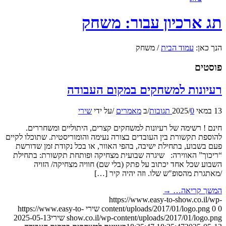
תג ארכיון עבור: משחק
הנך כאן:
עמוד הבית
/
משחק
פוסטים
רעיונות למשחקים במקום העבודה
13 במאי 2025
0 תגובות
/
/
ב
מאמרים
/
על ידי
שירי
חינם ! רשימה של רעיונות למשחקים קצרים, היתוליים ומשחררים.
להוספת תקשורת בין העובדים בצורה נעימה והומוריסטית. שתוכלו לקיים
פעם בשבוע, בתחילת ישיבה, בהפי האוור, או בכל נקודת זמן שדורשת
“ריכוך” האווירה: שיגרה שבועית מצחיקה ופותחת תקשורת: בתחילת
השבוע שכל אחד יכתוב על פתק (בלי שם) חוויה מצחיקה/ הזויה
/מאתגרת מהסופ"ש שלו. וזה יהיה קיר […]
המשך קריאה…
→
https://www.easy-to-show.co.il/wp-
0
0
content/uploads/2017/01/logo.png
שירי
https://www.easy-to-
show.co.il/wp-content/uploads/2017/01/logo.png
שירי
2025-05-13