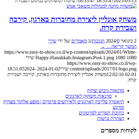
2025-05-13 18:35:47
18:35:47
רעיונות למשחקים במקום העבודה
משחק אונליין ליצירת מחוברות בארגון, קירבה
ושבירת קרח.
2 בינואר 2024
0 תגובות
/
/
ב
מאמרים
/
על ידי
שירי
המשך קריאה…
→
https://www.easy-to-show.co.il/wp-content/uploads/2024/01/White-
1080
1080
Happy-Hanukkah-Instagram-Post-1.png
שירי
https://www.easy-to-show.co.il/wp-
content/uploads/2017/01/logo.png
שירי
2024-01-02 18:51:05
2024-
02-01 12:02:16
משחק אונליין ליצירת מחוברות בארגון, קירבה ושבירת
קרח.
סדנאות גיבוש וצחוק
סדנאות מִשְׂחוּק לארגונים
תיאטרון פלייבק לארגונים ולאירועים פרטיים | מופע אלתור מצחיק
ומרגש
כתיבת תסריט לסרטונים
הצהרת נגישות
לקוחות מספרים