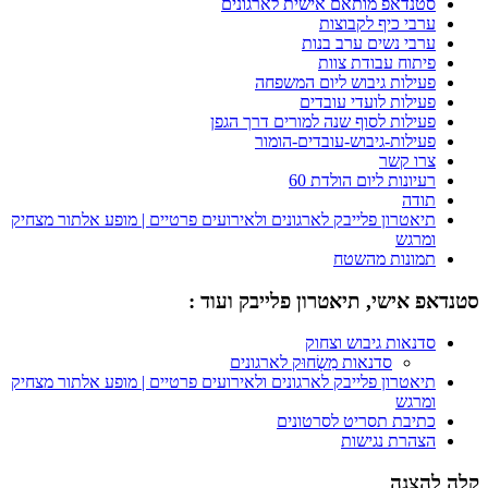
סטנדאפ מותאם אישית לארגונים
ערבי כיף לקבוצות
ערבי נשים ערב בנות
פיתוח עבודת צוות
פעילות גיבוש ליום המשפחה
פעילות לועדי עובדים
פעילות לסוף שנה למורים דרך הגפן
פעילות-גיבוש-עובדים-הומור
צרו קשר
רעיונות ליום הולדת 60
תודה
תיאטרון פלייבק לארגונים ולאירועים פרטיים | מופע אלתור מצחיק
ומרגש
תמונות מהשטח
סטנדאפ אישי, תיאטרון פלייבק ועוד :
סדנאות גיבוש וצחוק
סדנאות מִשְׂחוּק לארגונים
תיאטרון פלייבק לארגונים ולאירועים פרטיים | מופע אלתור מצחיק
ומרגש
כתיבת תסריט לסרטונים
הצהרת נגישות
קלה להצגה