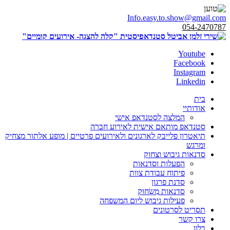
Info.easy.to.show@gmail.com
054-2470787
Youtube
Facebook
Instagram
Linkedin
בית
אודותיי
המלצה לסטנדאפ אישי
סטנדאפ מותאם אישית לאירוע חברה
תיאטרון פלייבק לארגונים ולאירועים פרטיים | מופע אלתור מצחיק
ומרגש
סדנאות גיבוש וצחוק
הפעלות וסדנאות
פיתוח עבודת צוות
סדנת פרגון
סדנאות מִשְׂחוּק
פעילות גיבוש ליום המשפחה
תסריט לסרטונים
צרו קשר
בלוג