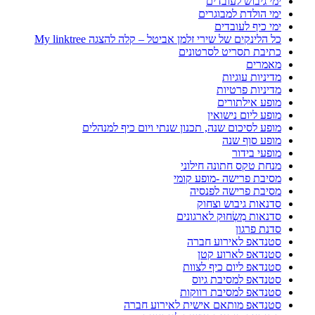
ימי גיבוש לעובדים
ימי הולדת למבוגרים
ימי כיף לעובדים
כל הלינקים של שירי זלמן אביטל – קלה להצגה My linktree
כתיבת תסריט לסרטונים
מאמרים
מדיניות עוגיות
מדיניות פרטיות
מופע אילתורים
מופע ליום נישואין
מופע לסיכום שנה, תכנון שנתי ויום כיף למנהלים
מופע סוף שנה
מופעי בידור
מנחת טקס חתונה חילוני
מסיבת פרישה -מופע קומי
מסיבת פרישה לפנסיה
סדנאות גיבוש וצחוק
סדנאות מִשְׂחוּק לארגונים
סדנת פרגון
סטנדאפ לאירוע חברה
סטנדאפ לארוע קטן
סטנדאפ ליום כיף לצוות
סטנדאפ למסיבת גיוס
סטנדאפ למסיבת רווקות
סטנדאפ מותאם אישית לאירוע חברה