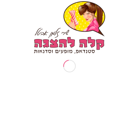
חפשו בעצמכם תוכן כמו "סטנדאפ לאירוע חברה"