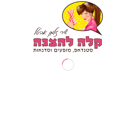
חפשו בעצמכם תוכן כמו "סטנדאפ לאירוע חברה"