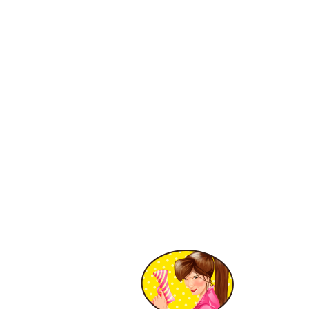
כל יום עיון מקצועי חייב לשלב גם חלק קליל יותר. ומה יותר
קליל ממופע סטאנד-אפ מותאם לקהל ולתחום האירוע. אני
מתאימה את הכתיבה, ההומור והפאנצ'ים לתחום יום העיון
ולנושאיו ובעיקר לקהל היושב באולם.
ניתן לתבל עם מופע הסטאנד-אפ כל יום עיון, כנס או
הרצאה, אני יכולה להיות גם המנחה וגם מעבירת קטעי
הקישור, והכל בהומור איכותי, מכבד ומצחיק, מה מצחיק?
קורע!
גם
תיאטרון פלייבק
הוא אפשרות מעולה לשלב בתוך יום
עיון או כנס, מופע פלייבק בתחילתו של מפגש מקצועי או
כנס גורם לאנשים להיפתח ולהעלות דילמות, חששות
ורעיונות ולראות אותם קורמים עור וגידים על הבמה.
אפשרות נוספת היא דווקא בסיומו של יום גדוש הרצאות,
אפשר לסכם את יום העיון במופע תיאטרון פלייבק בו יעלו
המסקנות, הרגשות ונקודות המבט של היום כולו.