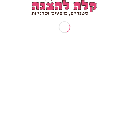
ומור ומקצועיות נפגשים, מקבלים את המופע של שיר
נינות, סבלנות, מקצועיות ובסופו של דבר הרבה הומו
ייחודי שכולם מדברים עליו אחר כך חודשים.
לא ידעתי כמה אני יכולה לצחוק,
תודה לך על הכאבים בלסת
ענבל ורדי יועצת עסקית