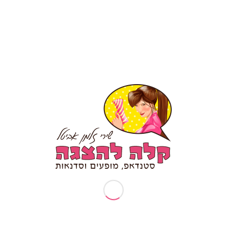
עמודים
תיאטרון פלייבק – מה זה?
אודותיי
ארוע עובדים מצטיינים
בקשות פרטיות (זכות עיון/תיקון/הסרה)
דף הבית
דרשת סטנד אפ לבר מצווה/ בת מצווה
המלצה לסטנדאפ אישי
הפעלות וסדנאות
הצהרת נגישות
טיפים לכתיבת סטנד אפ
יום הולדת 30
יום הולדת 40
יום הולדת 50