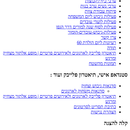
ערבי כיף לקבוצות
ערבי נשים ערב בנות
פיתוח עבודת צוות
פעילות גיבוש ליום המשפחה
פעילות לועדי עובדים
פעילות לסוף שנה למורים דרך הגפן
פעילות-גיבוש-עובדים-הומור
צרו קשר
רעיונות ליום הולדת 60
תודה
תיאטרון פלייבק לארגונים ולאירועים פרטיים | מופע אלתור מצחיק
ומרגש
תמונות מהשטח
סטנדאפ אישי, תיאטרון פלייבק ועוד :
סדנאות גיבוש וצחוק
סדנאות מִשְׂחוּק לארגונים
תיאטרון פלייבק לארגונים ולאירועים פרטיים | מופע אלתור מצחיק
ומרגש
כתיבת תסריט לסרטונים
הצהרת נגישות
קלה להצגה