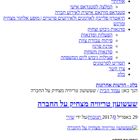
אודותיי
המלצה לסטנדאפ אישי
סטנדאפ מותאם אישית לאירוע חברה
תיאטרון פלייבק לארגונים ולאירועים פרטיים | מופע אלתור מצחיק
ומרגש
סדנאות גיבוש וצחוק
הפעלות וסדנאות
פיתוח עבודת צוות
סדנת פרגון
סדנאות מִשְׂחוּק
פעילות גיבוש ליום המשפחה
תסריט לסרטונים
צרו קשר
בלוג
בלוג - חדשות אחרונות
הנך כאן:
עמוד הבית
/
שעשועון טריוויה מצחיק על החברה
שעשועון טריוויה מצחיק על החברה
29 באפריל 2017
0 תגובות
/
/
על ידי
שירי
שתפו את הפוסט