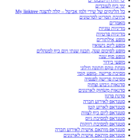
ימי הולדת למבוגרים
ימי כיף לעובדים
כל הלינקים של שירי זלמן אביטל – קלה להצגה My linktree
כתיבת תסריט לסרטונים
מאמרים
מדיניות עוגיות
מדיניות פרטיות
מופע אילתורים
מופע ליום נישואין
מופע לסיכום שנה, תכנון שנתי ויום כיף למנהלים
מופע סוף שנה
מופעי בידור
מנחת טקס חתונה חילוני
מסיבת פרישה -מופע קומי
מסיבת פרישה לפנסיה
סדנאות גיבוש וצחוק
סדנאות מִשְׂחוּק לארגונים
סדנת פרגון
סטנדאפ לאירוע חברה
סטנדאפ לארוע קטן
סטנדאפ ליום כיף לצוות
סטנדאפ למסיבת גיוס
סטנדאפ למסיבת רווקות
סטנדאפ מותאם אישית לאירוע חברה
סטנדאפ מותאם אישית לארגונים