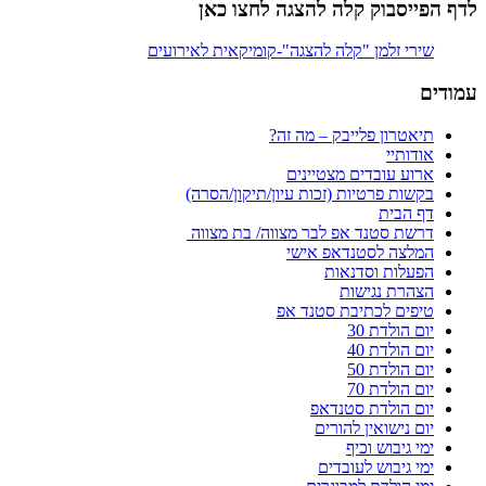
לדף הפייסבוק קלה להצגה לחצו כאן
עמודים
תיאטרון פלייבק – מה זה?
אודותיי
ארוע עובדים מצטיינים
בקשות פרטיות (זכות עיון/תיקון/הסרה)
דף הבית
דרשת סטנד אפ לבר מצווה/ בת מצווה
המלצה לסטנדאפ אישי
הפעלות וסדנאות
הצהרת נגישות
טיפים לכתיבת סטנד אפ
יום הולדת 30
יום הולדת 40
יום הולדת 50
יום הולדת 70
יום הולדת סטנדאפ
יום נישואין להורים
ימי גיבוש וכיף
ימי גיבוש לעובדים