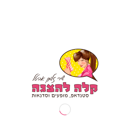
עמודים
תיאטרון פלייבק – מה זה?
אודותיי
ארוע עובדים מצטיינים
בקשות פרטיות (זכות עיון/תיקון/הסרה)
דף הבית
דרשת סטנד אפ לבר מצווה/ בת מצווה
המלצה לסטנדאפ אישי
הפעלות וסדנאות
הצהרת נגישות
טיפים לכתיבת סטנד אפ
יום הולדת 30
יום הולדת 40
יום הולדת 50