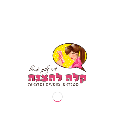
עמודים
תיאטרון פלייבק – מה זה?
אודותיי
ארוע עובדים מצטיינים
בקשות פרטיות (זכות עיון/תיקון/הסרה)
דף הבית
דרשת סטנד אפ לבר מצווה/ בת מצווה
המלצה לסטנדאפ אישי
הפעלות וסדנאות
הצהרת נגישות
טיפים לכתיבת סטנד אפ
יום הולדת 30
יום הולדת 40
יום הולדת 50