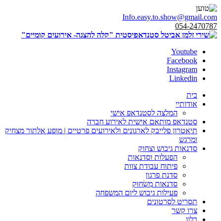
Info.easy.to.show@gmail.com
054-2470787
Youtube
Facebook
Instagram
Linkedin
בית
אודותיי
המלצה לסטנדאפ אישי
סטנדאפ מותאם אישית לאירוע חברה
תיאטרון פלייבק לארגונים ולאירועים פרטיים | מופע אלתור מצחיק
ומרגש
סדנאות גיבוש וצחוק
הפעלות וסדנאות
פיתוח עבודת צוות
סדנת פרגון
סדנאות מִשְׂחוּק
פעילות גיבוש ליום המשפחה
תסריט לסרטונים
צרו קשר
בלוג