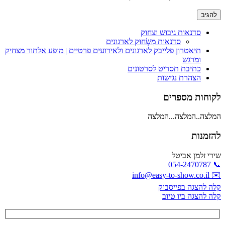
סדנאות גיבוש וצחוק
סדנאות מִשְׂחוּק לארגונים
תיאטרון פלייבק לארגונים ולאירועים פרטיים | מופע אלתור מצחיק
ומרגש
כתיבת תסריט לסרטונים
הצהרת נגישות
לקוחות מספרים
המלצה..המלצה...המלצה
להזמנות
שירי זלמן אביטל
📞 054-2470787
✉️ info@easy-to-show.co.il
קלה להצגה בפייסבוק
קלה להצגה ביו טיוב