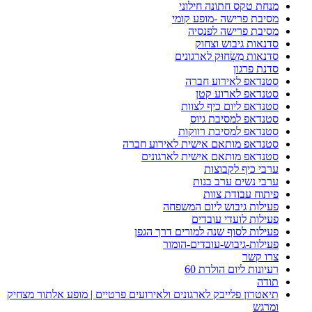
מנחת טקס חתונה חילוני
מסיבת פרישה -מופע קומי
מסיבת פרישה לפנסיה
סדנאות גיבוש וצחוק
סדנאות מִשְׂחוּק לארגונים
סדנת פרגון
סטנדאפ לאירוע חברה
סטנדאפ לארוע קטן
סטנדאפ ליום כיף לצוות
סטנדאפ למסיבת גיוס
סטנדאפ למסיבת רווקות
סטנדאפ מותאם אישית לאירוע חברה
סטנדאפ מותאם אישית לארגונים
ערבי כיף לקבוצות
ערבי נשים ערב בנות
פיתוח עבודת צוות
פעילות גיבוש ליום המשפחה
פעילות לועדי עובדים
פעילות לסוף שנה למורים דרך הגפן
פעילות-גיבוש-עובדים-הומור
צרו קשר
רעיונות ליום הולדת 60
תודה
תיאטרון פלייבק לארגונים ולאירועים פרטיים | מופע אלתור מצחיק
ומרגש