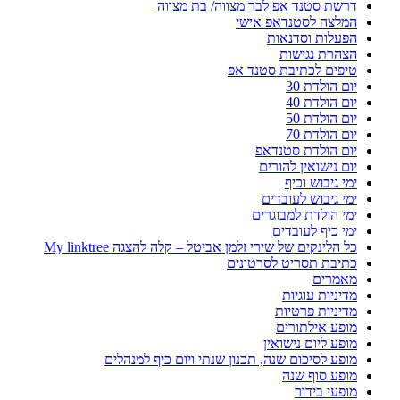
דרשת סטנד אפ לבר מצווה/ בת מצווה
המלצה לסטנדאפ אישי
הפעלות וסדנאות
הצהרת נגישות
טיפים לכתיבת סטנד אפ
יום הולדת 30
יום הולדת 40
יום הולדת 50
יום הולדת 70
יום הולדת סטנדאפ
יום נישואין להורים
ימי גיבוש וכיף
ימי גיבוש לעובדים
ימי הולדת למבוגרים
ימי כיף לעובדים
כל הלינקים של שירי זלמן אביטל – קלה להצגה My linktree
כתיבת תסריט לסרטונים
מאמרים
מדיניות עוגיות
מדיניות פרטיות
מופע אילתורים
מופע ליום נישואין
מופע לסיכום שנה, תכנון שנתי ויום כיף למנהלים
מופע סוף שנה
מופעי בידור